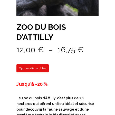
ZOO DU BOIS
D’ATTILLY
Plage
12,00
€
–
16,75
€
de
prix :
Options disponibles
12,00 €
à
Jusqu’à -20 %
16,75 €
Le zoo du bois d’Attilly, c’est plus de 20
hectares qui offrent un lieu idéal et sécurisé
pour découvrir la faune sauvage et d’une
manière générale la biodiversité et ses