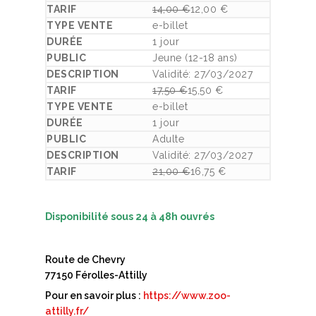
14,00
€
12,00
€
Le prix initial était : 14,00 €.
Le prix actuel est : 12,00 €.
e-billet
1 jour
Jeune (12-18 ans)
Validité: 27/03/2027
17,50
€
15,50
€
Le prix initial était : 17,50 €.
Le prix actuel est : 15,50 €.
e-billet
1 jour
Adulte
Validité: 27/03/2027
21,00
€
16,75
€
Le prix initial était : 21,00 €.
Le prix actuel est : 16,75 €.
Disponibilité sous 24 à 48h ouvrés
Route de Chevry
77150 Férolles-Attilly
Pour en savoir plus :
https://www.zoo-
attilly.fr/