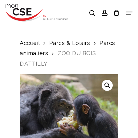
Skip
Men
search
account
to
Close
main
Menu
content
Accueil
Parcs & Loisirs
Parcs
animaliers
ZOO DU BOIS
D’ATTILLY