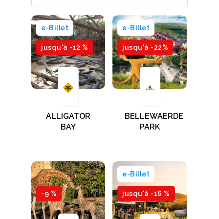
e-Billet
e-Billet
jusqu'à -12 %
jusqu'à -22%
ALLIGATOR
BELLEWAERDE
BAY
PARK
e-Billet
-9 %
jusqu'à -16 %