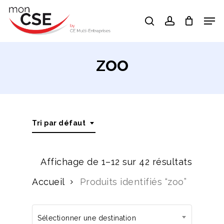
Skip
Men
search
account
to
Close
main
Menu
content
zoo
Tri par défaut
Affichage de 1–12 sur 42 résultats
Accueil
Produits identifiés “zoo”
Sélectionner une destination