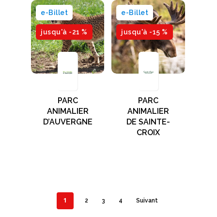
e-Billet
e-Billet
jusqu'à -21 %
jusqu'à -15 %
PARC
PARC
ANIMALIER
ANIMALIER
D’AUVERGNE
DE SAINTE-
CROIX
1
2
3
4
Suivant