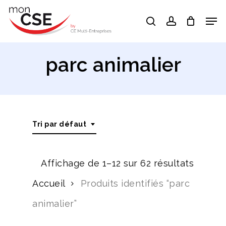
Skip
Men
search
account
to
Close
main
Menu
content
parc animalier
Tri par défaut
Affichage de 1–12 sur 62 résultats
Accueil
Produits identifiés “parc
animalier”