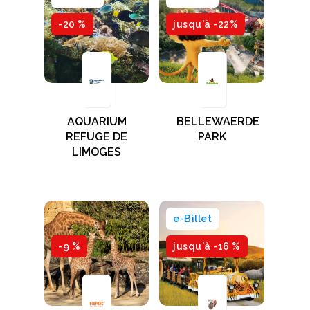
-20 %
jusqu'à -22%
AQUARIUM
BELLEWAERDE
REFUGE DE
PARK
LIMOGES
e-Billet
-9 %
jusqu'à -16 %