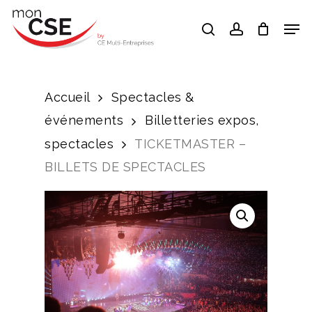
Skip
Men
search
account
to
Close
main
Menu
content
Accueil
Spectacles &
événements
Billetteries expos,
spectacles
TICKETMASTER –
BILLETS DE SPECTACLES