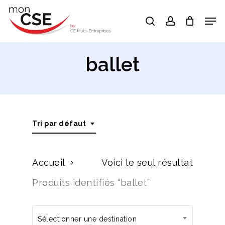
Skip
Men
search
account
to
Close
main
Menu
content
ballet
Tri par défaut
Accueil
Voici le seul résultat
Produits identifiés “ballet”
Sélectionner une destination