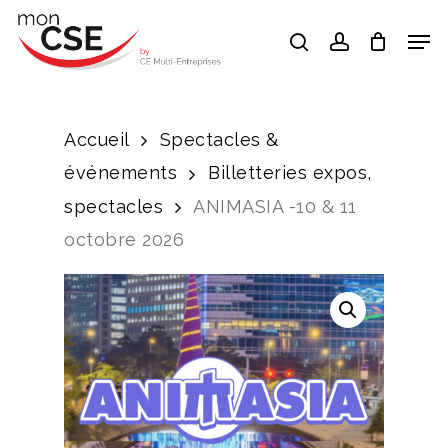
Skip
Men
search
account
to
Close
main
Menu
content
Accueil
Spectacles &
événements
Billetteries expos,
spectacles
ANIMASIA -10 & 11
octobre 2026