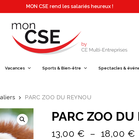
MON CSE rend les salariés heureux !
e ou ESC pour fermer
Vacances
Sports & Bien-être
Spectacles & évén
aliers
PARC ZOO DU REYNOU
PARC ZOO DU
13,00
€
–
18,00
€