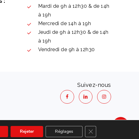
 :
Mardi de 9h à 12h30 & de 14h
à 19h
Mercredi de 14h à 19h
Jeudi de 9h à 12h30 & de 14h
à 19h
Vendredi de 9h à 12h30
Suivez-nous
 la vie privée
Fermer la bannière des 
Rejeter
Réglages