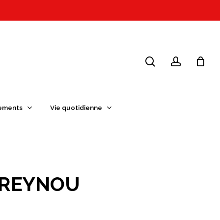
search
account
ements
Vie quotidienne
 REYNOU
Plage