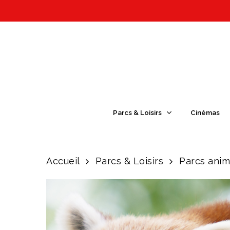
Skip
to
main
content
Appuyez sur Entrée pour une recherch
Parcs & Loisirs
Cinémas
Accueil
Parcs & Loisirs
Parcs anim