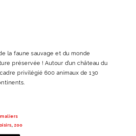
de
rix :
13,00 €
à
18,00 €
de la faune sauvage et du monde
ture préservée ! Autour d’un château du
 cadre privilégié 600 animaux de 130
ntinents.
imaliers
oisirs
,
zoo