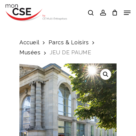
Skip
Men
search
account
to
Close
main
Menu
content
Accueil
Parcs & Loisirs
Musées
JEU DE PAUME