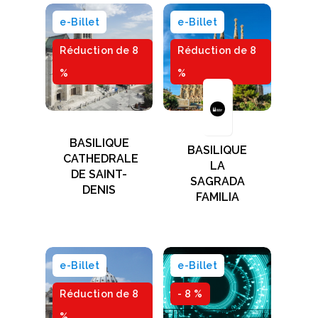
e-Billet
e-Billet
Réduction de 8
Réduction de 8
%
%
BASILIQUE
BASILIQUE
CATHEDRALE
LA
DE SAINT-
SAGRADA
DENIS
FAMILIA
e-Billet
e-Billet
Réduction de 8
- 8 %
%