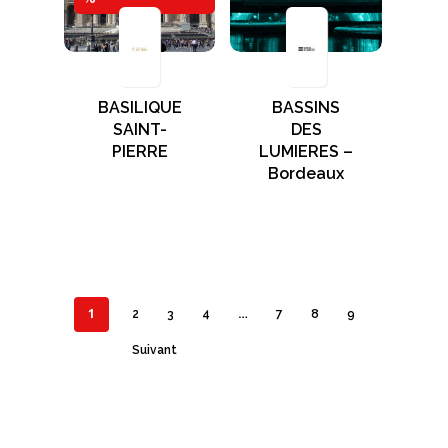
BASILIQUE
BASSINS
SAINT-
DES
PIERRE
LUMIERES –
Bordeaux
1
…
2
3
4
7
8
9
Suivant