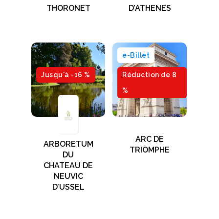
THORONET
D’ATHENES
e-Billet
Jusqu'à -16 %
Réduction de 8
%
ARC DE
ARBORETUM
TRIOMPHE
DU
CHATEAU DE
NEUVIC
D’USSEL