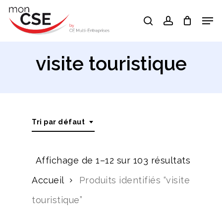
Skip
Men
search
account
to
Close
main
Menu
content
visite touristique
Tri par défaut
Affichage de 1–12 sur 103 résultats
Accueil
Produits identifiés “visite
touristique”