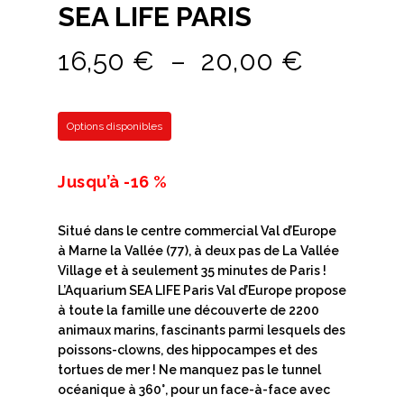
SEA LIFE PARIS
Plage
16,50
€
–
20,00
€
de
prix :
Options disponibles
16,50 €
à
Jusqu’à -16 %
20,00 
Situé dans le centre commercial Val d’Europe
à Marne la Vallée (77), à deux pas de La Vallée
Village et à seulement 35 minutes de Paris !
L’Aquarium SEA LIFE Paris Val d’Europe propose
à toute la famille une découverte de 2200
animaux marins, fascinants parmi lesquels des
poissons-clowns, des hippocampes et des
tortues de mer ! Ne manquez pas le tunnel
océanique à 360°, pour un face-à-face avec