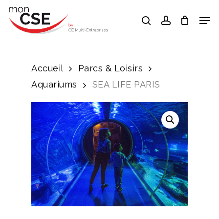
Skip
Men
search
account
to
Close
main
Menu
content
Accueil
Parcs & Loisirs
Aquariums
SEA LIFE PARIS