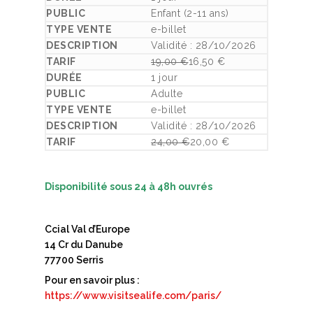
Enfant (2-11 ans)
e-billet
Validité : 28/10/2026
19,00
€
16,50
€
Le prix initial était : 19,00 €.
Le prix actuel est : 16,50 €.
1 jour
Adulte
e-billet
Validité : 28/10/2026
24,00
€
20,00
€
Le prix initial était : 24,00 €.
Le prix actuel est : 20,00 €.
Disponibilité sous 24 à 48h ouvrés
Ccial Val d’Europe
14 Cr du Danube
77700 Serris
Pour en savoir plus :
https://www.visitsealife.com/paris/