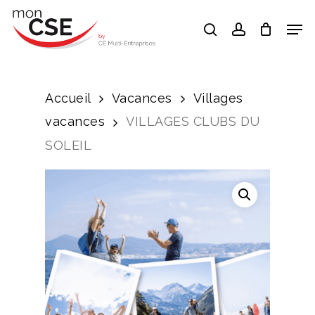
Skip
Men
search
account
to
Close
main
Menu
content
Accueil
Vacances
Villages
vacances
VILLAGES CLUBS DU
SOLEIL