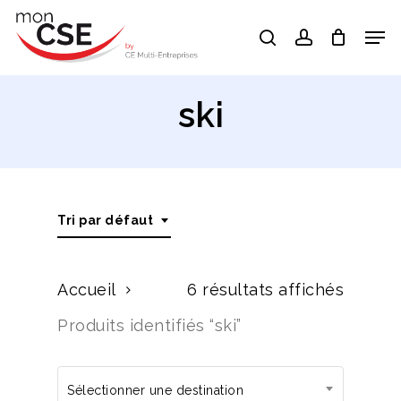
Skip
Men
search
account
to
Close
main
Menu
content
ski
Tri par défaut
Accueil
6 résultats affichés
Produits identifiés “ski”
Sélectionner une destination