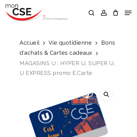
Skip
Men
search
account
to
Close
main
Menu
content
Accueil
Vie quotidienne
Bons
d'achats & Cartes cadeaux
MAGASINS U : HYPER U, SUPER U,
U EXPRESS promo E.Carte