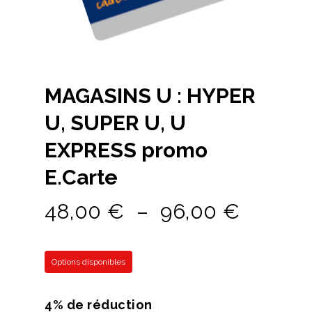
MAGASINS U : HYPER
U, SUPER U, U
EXPRESS promo
E.Carte
Plage
48,00
€
–
96,00
€
de
prix :
Options disponibles
48,00 
à
4% de réduction