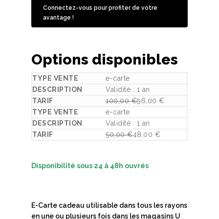
Connectez-vous pour profiter de votre
avantage !
Options disponibles
e-carte
Validité : 1 an
100,00
€
96,00
€
Le prix initial était : 100,00 €.
Le prix actuel est : 96,00 €.
e-carte
Validité : 1 an
50,00
€
48,00
€
Le prix initial était : 50,00 €.
Le prix actuel est : 48,00 €.
Disponibilité sous 24 à 48h ouvrés
E-Carte cadeau utilisable dans tous les rayons
en une ou plusieurs fois dans les magasins U