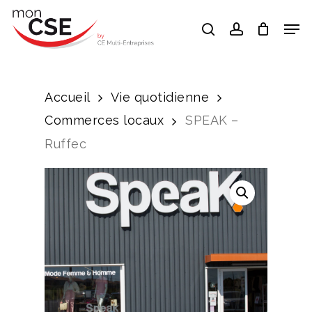
Skip
Men
search
account
to
Close
main
Menu
content
Accueil
Vie quotidienne
Commerces locaux
SPEAK –
Ruffec