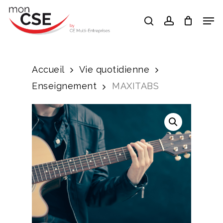
Skip
Men
search
account
to
Close
main
Menu
content
Accueil
Vie quotidienne
Enseignement
MAXITABS