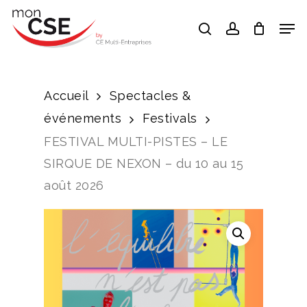
Skip
Men
search
account
to
Close
main
Menu
content
Accueil
Spectacles &
événements
Festivals
FESTIVAL MULTI-PISTES – LE
SIRQUE DE NEXON – du 10 au 15
août 2026