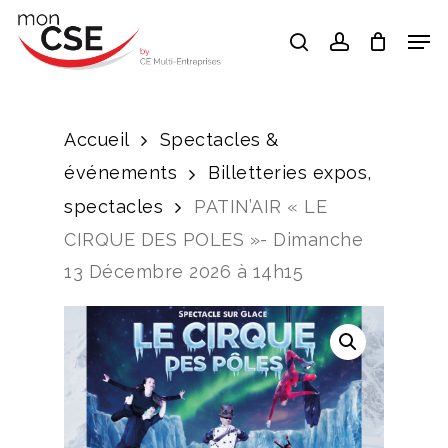
Skip
Men
search
account
to
Close
main
Menu
content
Accueil
Spectacles &
événements
Billetteries expos,
spectacles
PATIN’AIR « LE
CIRQUE DES POLES »- Dimanche
13 Décembre 2026 à 14h15