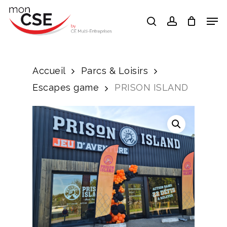
Skip
Men
search
account
to
Close
main
Menu
content
Accueil
Parcs & Loisirs
Escapes game
PRISON ISLAND