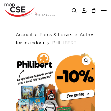
Skip
Men
search
account
to
Close
main
Menu
content
Accueil
Parcs & Loisirs
Autres
loisirs indoor
PHILIBERT