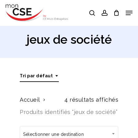
Skip
Men
search
account
to
Close
main
Menu
content
jeux de société
Tri par défaut
Accueil
4 résultats affichés
Produits identifiés “jeux de société”
Sélectionner une destination