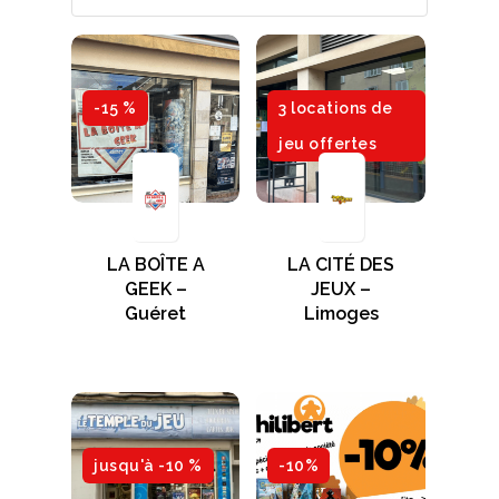
-15 %
3 locations de
jeu offertes
LA BOÎTE A
LA CITÉ DES
GEEK –
JEUX –
Guéret
Limoges
jusqu'à -10 %
-10%