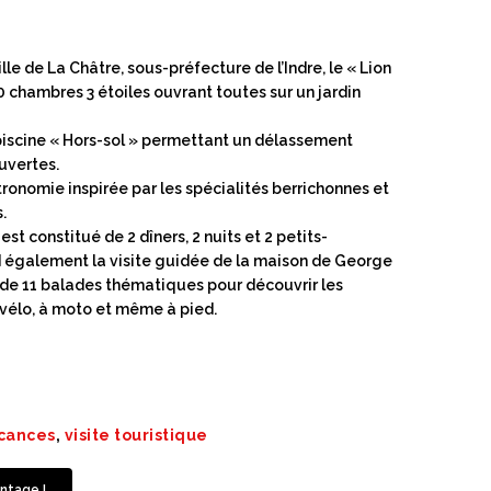
lle de La Châtre, sous-préfecture de l’Indre, le « Lion
0 chambres 3 étoiles ouvrant toutes sur un jardin
piscine « Hors-sol » permettant un délassement
uvertes.
tronomie inspirée par les spécialités berrichonnes et
.
 constitué de 2 dîners, 2 nuits et 2 petits-
d également la visite guidée de la maison de George
t de 11 balades thématiques pour découvrir les
à vélo, à moto et même à pied.
cances
,
visite touristique
ntage !