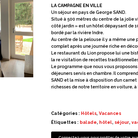
LA CAMPAGNE EN VILLE
Un séjour en pays de George SAND.
Situé à 500 mètres du centre de la jolie vi
côté jardin » est un hôtel dépaysant de 1
bordé par la rivière Indre.
Au centre de la pelouse il y a même une 
complet après une journée riche en déco
Le restaurant du Lion propose lui une bis
la re visitation de recettes traditionnelles
Le programme que nous vous proposons est
déjeuners servis en chambre. Il compren
SAND et la mise à disposition d’un carne
richesses de notre territoire en voiture, 
Catégories :
Hôtels
,
Vacances
Étiquettes :
balade
,
hôtel
,
séjour
,
va
Connectez-vous pour profiter de votre ava