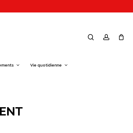
search
account
ements
Vie quotidienne
GENT