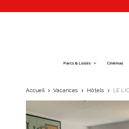
Skip
to
main
content
Appuyez sur Entrée pour une recherch
Parcs & Loisirs
Cinémas
Accueil
Vacances
Hôtels
LE LI