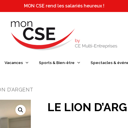
MON CSE rend les salariés heureux !
e ou ESC pour fermer
Vacances
Sports & Bien-être
Spectacles & évén
ON D’ARGENT
LE LION D’AR