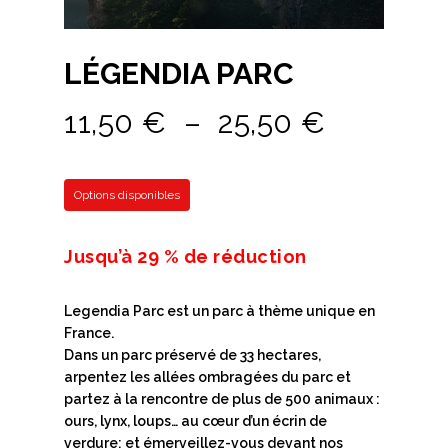
LÉGENDIA PARC
Plage
11,50
€
–
25,50
€
de
prix :
Options disponibles
11,50 €
à
Jusqu’à 29 % de réduction
25,50 €
Legendia Parc est un parc à thème unique en
France.
Dans un parc préservé de 33 hectares,
arpentez les allées ombragées du parc et
partez à la rencontre de plus de 500 animaux :
ours, lynx, loups… au cœur d’un écrin de
verdure; et émerveillez-vous devant nos