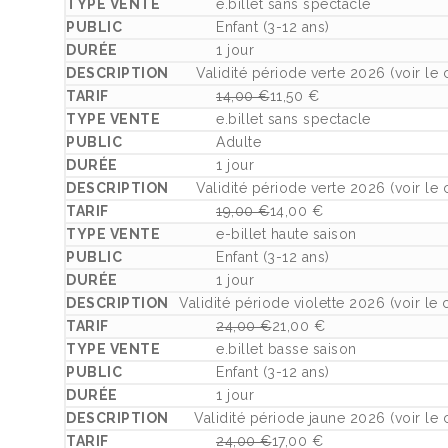
e.billet sans spectacle
Enfant (3-12 ans)
1 jour
Validité période verte 2026 (voir le 
14,00
€
11,50
€
Le prix initial était : 14,00 €.
Le prix actuel est : 11,50 €.
e.billet sans spectacle
Adulte
1 jour
Validité période verte 2026 (voir le 
19,00
€
14,00
€
Le prix initial était : 19,00 €.
Le prix actuel est : 14,00 €.
e-billet haute saison
Enfant (3-12 ans)
1 jour
Validité période violette 2026 (voir le 
24,00
€
21,00
€
Le prix initial était : 24,00 €.
Le prix actuel est : 21,00 €.
e.billet basse saison
Enfant (3-12 ans)
1 jour
Validité période jaune 2026 (voir le 
24,00
€
17,00
€