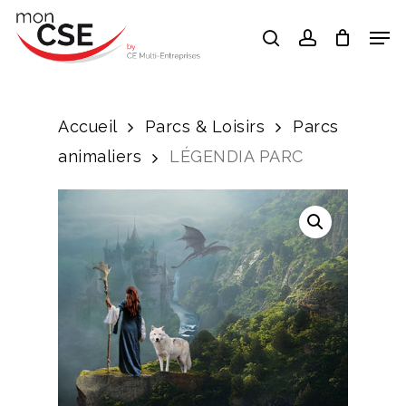
Skip
Men
search
account
to
Close
main
Menu
content
Accueil
Parcs & Loisirs
Parcs
animaliers
LÉGENDIA PARC