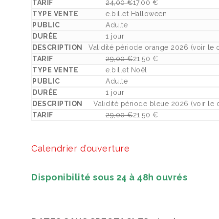
24,00
€
17,00
€
Le prix initial était : 24,00 €.
Le prix actuel est : 17,00 €.
e.billet Halloween
Adulte
1 jour
Validité période orange 2026 (voir le 
29,00
€
21,50
€
Le prix initial était : 29,00 €.
Le prix actuel est : 21,50 €.
e.billet Noël
Adulte
1 jour
Validité période bleue 2026 (voir le 
29,00
€
21,50
€
Le prix initial était : 29,00 €.
Le prix actuel est : 21,50 €.
Calendrier d’ouverture
Disponibilité sous 24 à 48h ouvrés