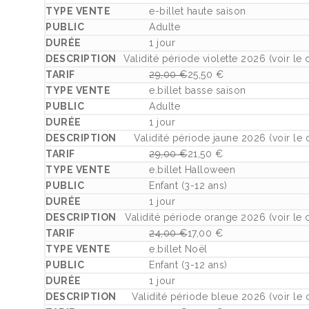
Le prix initial était : 24,00 €.
Le prix actuel est : 17,00 €.
e-billet haute saison
Adulte
1 jour
Validité période violette 2026 (voir le 
29,00
€
25,50
€
Le prix initial était : 29,00 €.
Le prix actuel est : 25,50 €.
e.billet basse saison
Adulte
1 jour
Validité période jaune 2026 (voir le 
29,00
€
21,50
€
Le prix initial était : 29,00 €.
Le prix actuel est : 21,50 €.
e.billet Halloween
Enfant (3-12 ans)
1 jour
Validité période orange 2026 (voir le 
24,00
€
17,00
€
Le prix initial était : 24,00 €.
Le prix actuel est : 17,00 €.
e.billet Noël
Enfant (3-12 ans)
1 jour
Validité période bleue 2026 (voir le 