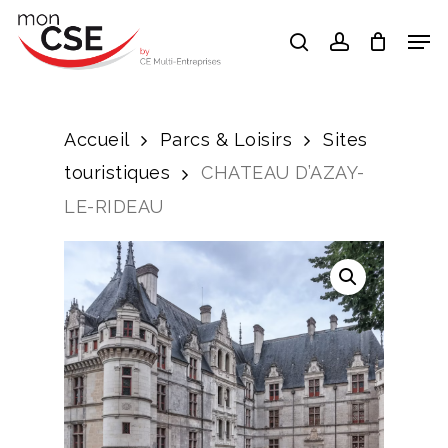
Skip
Men
search
account
to
Close
main
Menu
content
Accueil
Parcs & Loisirs
Sites
touristiques
CHATEAU D’AZAY-
LE-RIDEAU