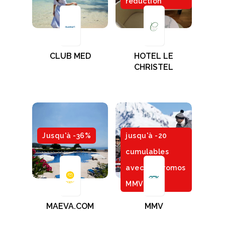
réduction
CLUB MED
HOTEL LE
CHRISTEL
Jusqu'à -36%
jusqu'à -20
cumulables
avec les promos
MMV
MAEVA.COM
MMV