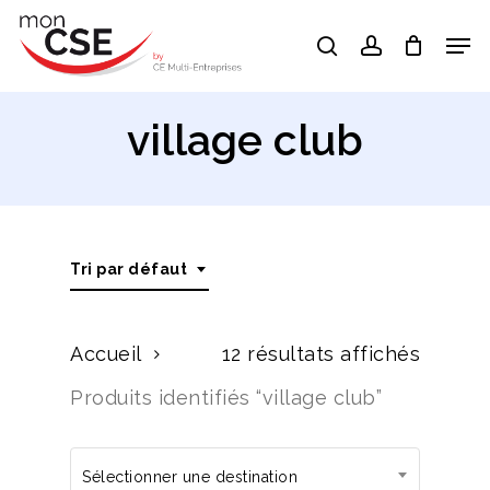
Skip
Men
search
account
to
Close
main
Menu
content
village club
Tri par défaut
Accueil
12 résultats affichés
Produits identifiés “village club”
Sélectionner une destination