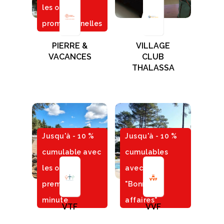
les offres
promotionnelles
PIERRE &
VILLAGE
VACANCES
CLUB
THALASSA
Jusqu'à - 10 %
Jusqu'à - 10 %
cumulable avec
cumulables
les offres
avec les
première
"Bonnes
minute
affaires"
VTF
VVF