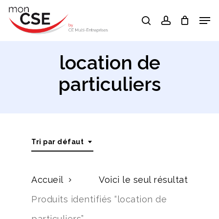
Skip
Men
search
account
to
Close
main
Menu
content
location de
particuliers
Tri par défaut
Accueil
Voici le seul résultat
Produits identifiés “location de
particuliers”