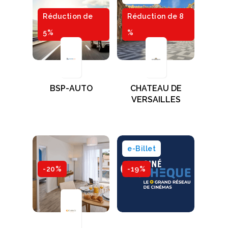
Réduction de
Réduction de 8
5%
%
BSP-AUTO
CHATEAU DE
VERSAILLES
e-Billet
-20%
-19%