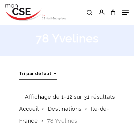
Skip
Men
search
account
to
Close
main
Menu
content
78 Yvelines
Tri par défaut
Affichage de 1–12 sur 31 résultats
Accueil
Destinations
Ile-de-
France
78 Yvelines