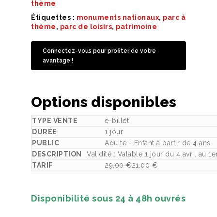
thème
Étiquettes :
monuments nationaux
,
parc à
thème
,
parc de loisirs
,
patrimoine
Connectez-vous pour profiter de votre
avantage !
Options disponibles
e-billet
1 jour
Adulte - Enfant à partir de 4 ans
Validité : Valable 1 jour du 4 avril au
29,00
€
21,00
€
Le prix initial était : 29,00 €.
Le prix actuel est : 21,00 €.
Disponibilité sous 24 à 48h ouvrés