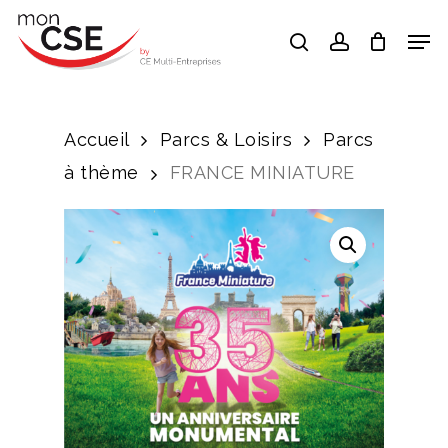
Skip
Men
search
account
to
Close
main
Menu
content
Accueil
Parcs & Loisirs
Parcs
à thème
FRANCE MINIATURE