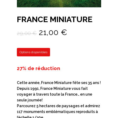
FRANCE MINIATURE
Le
Le
21,00
€
29,00
€
prix
prix
initial
actuel
Options disponibles
était :
est :
29,00 €.
21,00 €.
27% de réduction
Cette année, France Miniature fête ses 35 ans !
Depuis 1991, France Miniature vous fait
voyager à travers toute la France… en une
seule journée!
Parcourez 5 hectares de paysages et admirez
117 monuments emblématiques reproduits à
l’échelle 1/30e.