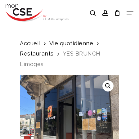
Skip
Men
search
account
to
Close
main
Menu
content
Accueil
Vie quotidienne
Restaurants
YES BRUNCH –
Limoges