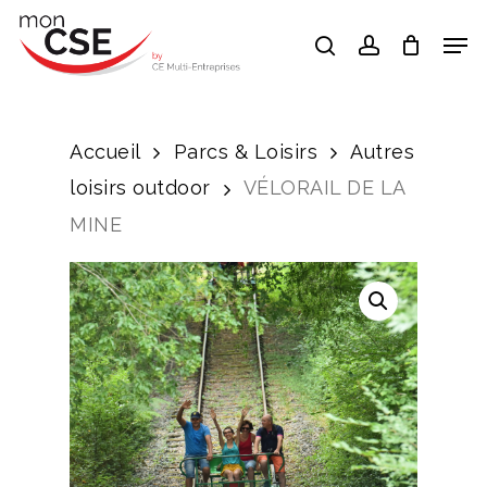
Skip
Men
search
account
to
Close
main
Menu
content
Accueil
Parcs & Loisirs
Autres
loisirs outdoor
VÉLORAIL DE LA
MINE