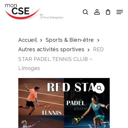
Skip
Men
search
account
to
Close
main
Menu
content
Accueil
Sports & Bien-être
Autres activités sportives
RED
STAR PADEL TENNIS CLUB –
Limoges