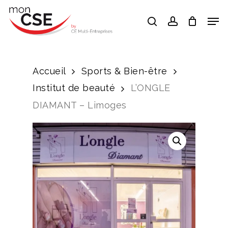
Skip
Men
search
account
to
Close
main
Menu
content
Accueil
Sports & Bien-être
Institut de beauté
L’ONGLE
DIAMANT – Limoges