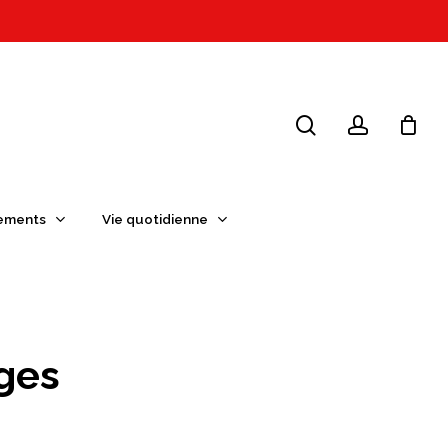
search
account
ements
Vie quotidienne
ges