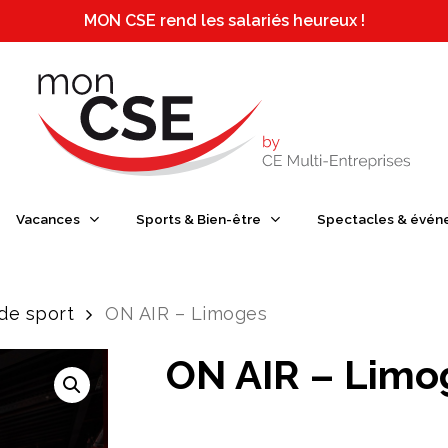
MON CSE rend les salariés heureux !
e ou ESC pour fermer
Vacances
Sports & Bien-être
Spectacles & évén
 de sport
ON AIR – Limoges
ON AIR – Limo