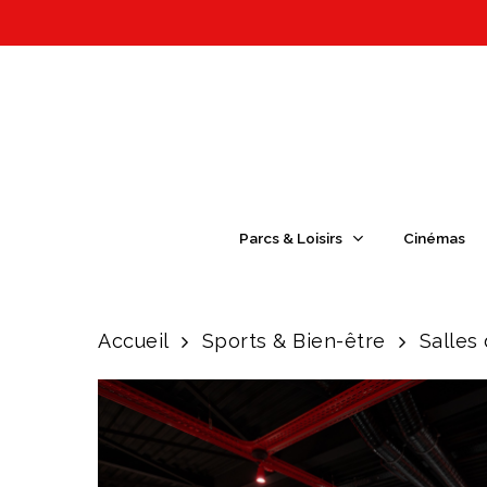
Skip
to
main
content
Appuyez sur Entrée pour une recherch
Parcs & Loisirs
Cinémas
Accueil
Sports & Bien-être
Salles