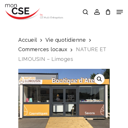
Skip
Men
search
account
to
Close
main
Menu
content
Accueil
Vie quotidienne
Commerces locaux
NATURE ET
LIMOUSIN – Limoges