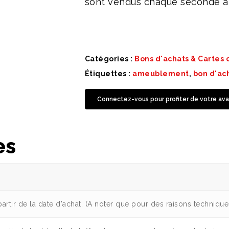
sont vendus chaque seconde à 
Catégories :
Bons d'achats & Cartes
Étiquettes :
ameublement
,
bon d'ac
Connectez-vous pour profiter de votre ava
es
à partir de la date d'achat. (A noter que pour des raisons techniqu