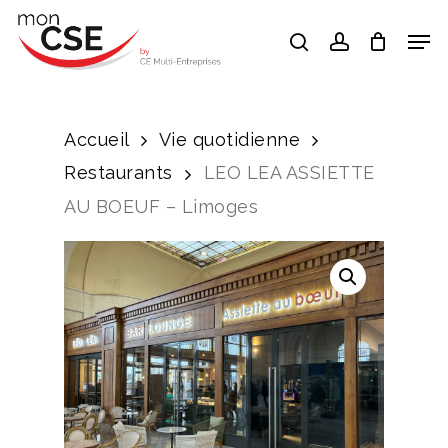
Skip
Men
search
account
to
Close
main
Menu
content
Accueil
Vie quotidienne
Restaurants
LEO LEA ASSIETTE
AU BOEUF – Limoges