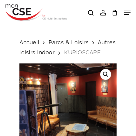
Skip
Men
search
account
to
Close
main
Menu
content
Accueil
Parcs & Loisirs
Autres
loisirs indoor
KURIOSCAPE