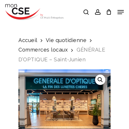
Skip
Men
search
account
to
Close
main
Menu
content
Accueil
Vie quotidienne
Commerces locaux
GÉNÉRALE
D’OPTIQUE – Saint-Junien