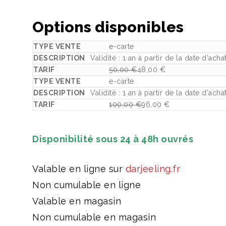
Options disponibles
e-carte
Validité : 1 an à partir de la date d'a
50,00
€
48,00
€
Le prix initial était : 50,00 €.
Le prix actuel est : 48,00 €.
e-carte
Validité : 1 an à partir de la date d'a
100,00
€
96,00
€
Le prix initial était : 100,00 €.
Le prix actuel est : 96,00 €.
Disponibilité sous 24 à 48h ouvrés
Valable en ligne sur
darjeeling.fr
Non cumulable en ligne
Valable en magasin
Non cumulable en magasin