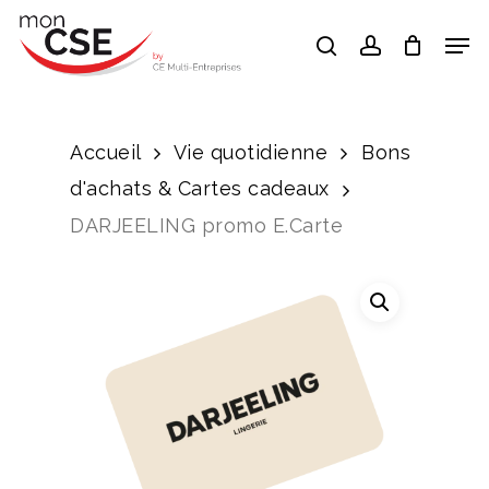
Skip
Men
search
account
to
Close
main
Menu
content
Accueil
Vie quotidienne
Bons
d'achats & Cartes cadeaux
DARJEELING promo E.Carte