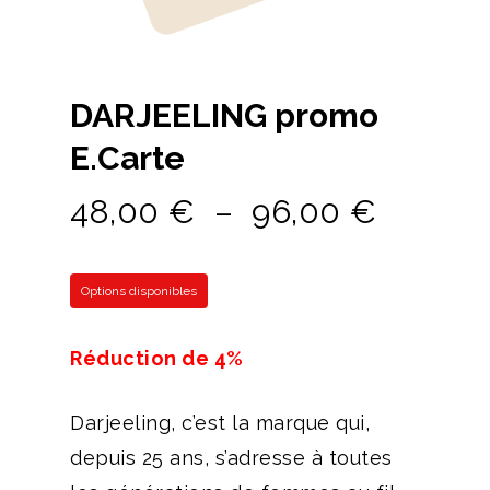
DARJEELING promo
E.Carte
Plage
48,00
€
–
96,00
€
de
prix :
Options disponibles
48,00 
à
Réduction de 4%
96,00 
Darjeeling, c’est la marque qui,
depuis 25 ans, s’adresse à toutes