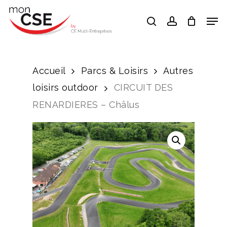
Skip
Men
search
account
to
Close
main
Menu
content
Accueil
Parcs & Loisirs
Autres
loisirs outdoor
CIRCUIT DES
RENARDIERES – Châlus