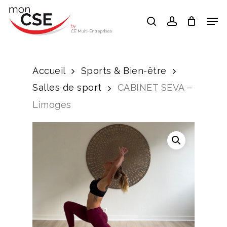
Skip
Men
search
account
to
Close
main
Menu
content
Accueil
Sports & Bien-être
Salles de sport
CABINET SEVA –
Limoges