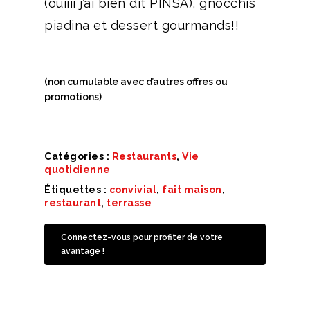
(ouiiii j’ai bien dit PINSA), gnocchis
piadina et dessert gourmands!!
(non cumulable avec d’autres offres ou
promotions)
Catégories :
Restaurants
,
Vie
quotidienne
Étiquettes :
convivial
,
fait maison
,
restaurant
,
terrasse
Connectez-vous pour profiter de votre
avantage !