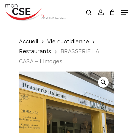
Skip
Men
search
account
to
Close
main
Menu
content
Accueil
Vie quotidienne
Restaurants
BRASSERIE LA
CASA – Limoges