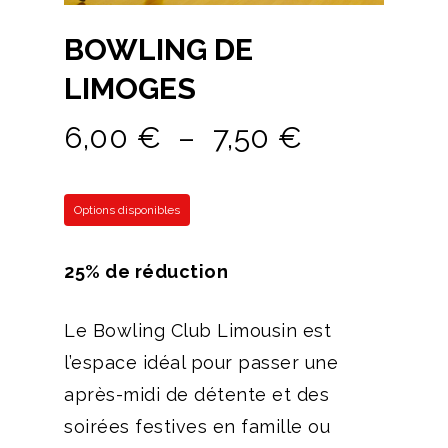
BOWLING DE
LIMOGES
Plage
6,00
€
–
7,50
€
de
prix :
Options disponibles
6,00 €
à
25% de réduction
7,50 €
Le Bowling Club Limousin est
l’espace idéal pour passer une
après-midi de détente et des
soirées festives en famille ou