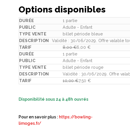
Options disponibles
1 partie
Adulte - Enfant
billet période bleue
Validité : 30/06/2029. Offre valable to
8,00
€
6,00
€
Le prix initial était : 8,00 €.
Le prix actuel est : 6,00 €.
1 partie
Adulte - Enfant
billet période rouge
Validité : 30/06/2029. Offre valab
10,00
€
7,50
€
Le prix initial était : 10,00 €.
Le prix actuel est : 7,50 €.
Disponibilité sous 24 à 48h ouvrés
Pour en savoir plus :
https://bowling-
limoges.fr/