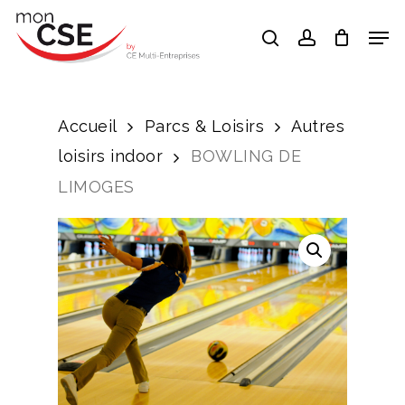
Skip
Men
search
account
to
Close
main
Menu
content
Accueil
Parcs & Loisirs
Autres
loisirs indoor
BOWLING DE
LIMOGES