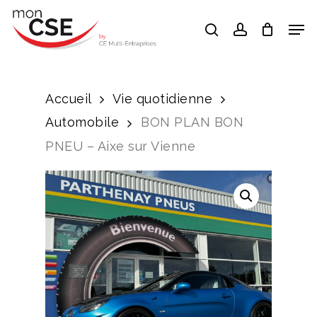
Skip
Men
search
account
to
Close
main
Menu
content
Accueil
Vie quotidienne
Automobile
BON PLAN BON
PNEU – Aixe sur Vienne