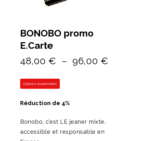
BONOBO promo
E.Carte
Plage
48,00
€
–
96,00
€
de
prix :
Options disponibles
48,00 
à
Réduction de 4%
96,00 
Bonobo, c’est LE jeaner mixte,
accessible et responsable en