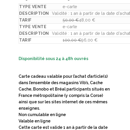
e-carte
Validité : 1 an à partir de la date d'a
50,00
€
48,00
€
Le prix initial était : 50,00 €.
Le prix actuel est : 48,00 €.
e-carte
Validité : 1 an à partir de la date d'a
100,00
€
96,00
€
Le prix initial était : 100,00 €.
Le prix actuel est : 96,00 €.
Disponibilité sous 24 à 48h ouvrés
Carte cadeau valable pour l’achat d’article(s)
dans l’ensemble des magasins Vib’s, Cache
Cache, Bonobo et Bréal participants situés en
France métropolitaine (y compris la Corse)
ainsi que sur les sites internet de ces mêmes
enseignes.
Non cumulable en ligne
Valable en ligne
Cette carte est valide 1 an à partir de la date