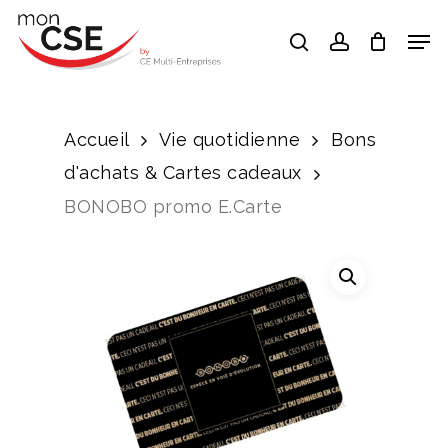
Skip
Men
search
account
to
Close
main
Menu
content
Accueil
Vie quotidienne
Bons
d'achats & Cartes cadeaux
BONOBO promo E.Carte