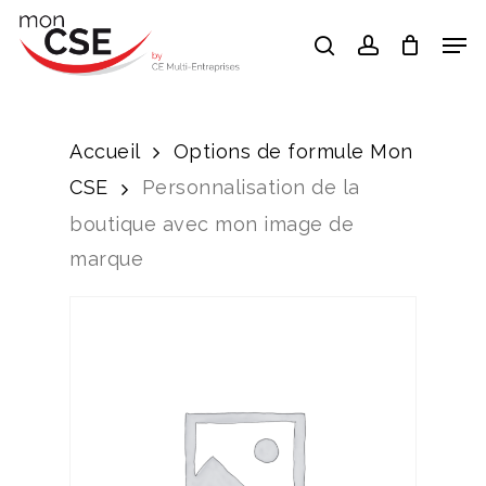
Skip
Men
search
account
to
Close
main
Menu
content
Accueil
Options de formule Mon
CSE
Personnalisation de la
boutique avec mon image de
marque