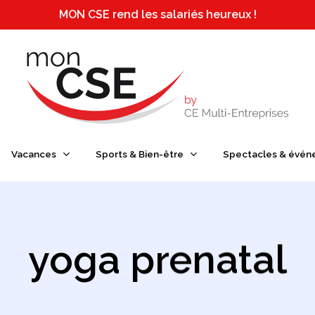
MON CSE rend les salariés heureux !
e ou ESC pour fermer
Vacances
Sports & Bien-être
Spectacles & évén
yoga prenatal