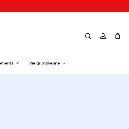
search
account
ements
Vie quotidienne