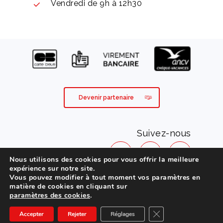
Vendredi de 9h à 12h30
Devenir partenaire
Suivez-nous
Nous utilisons des cookies pour vous offrir la meilleure
expérience sur notre site.
Vous pouvez modifier à tout moment vos paramètres en
Mentions légales
matière de cookies en cliquant sur
paramètres des cookies
.
Conditions générales de vente
Fermer la bannière d
Accepter
Rejeter
Réglages
Politique de protection de la vie privée