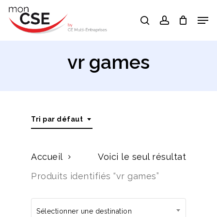
Skip
Men
search
account
to
Close
main
Menu
content
vr games
Tri par défaut
Accueil
Voici le seul résultat
Produits identifiés “vr games”
Sélectionner une destination