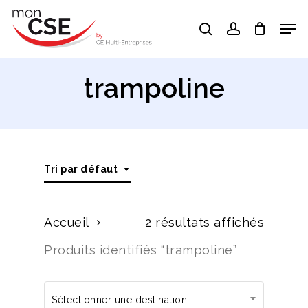
Skip
Men
search
account
to
Close
main
Menu
content
trampoline
Tri par défaut
Accueil
2 résultats affichés
Produits identifiés “trampoline”
Sélectionner une destination