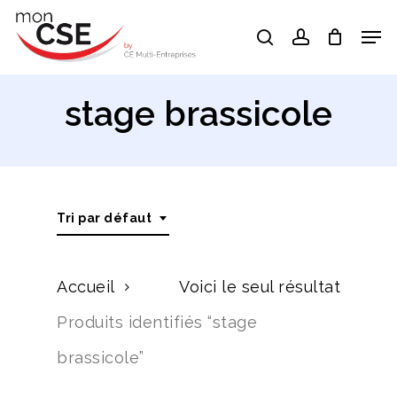
Skip
Men
search
account
to
Close
main
Menu
content
stage brassicole
Tri par défaut
Accueil
Voici le seul résultat
Produits identifiés “stage
brassicole”