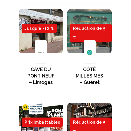
Jusqu'à -10 %
Réduction de 5
%
CAVE DU
CÔTÉ
PONT NEUF
MILLESIMES
– Limoges
– Guéret
Prix imbattables
Réduction de 5