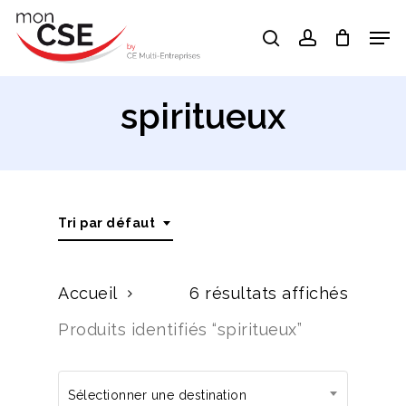
Skip
Men
search
account
to
Close
main
Menu
content
spiritueux
Tri par défaut
Accueil
6 résultats affichés
Produits identifiés “spiritueux”
Sélectionner une destination